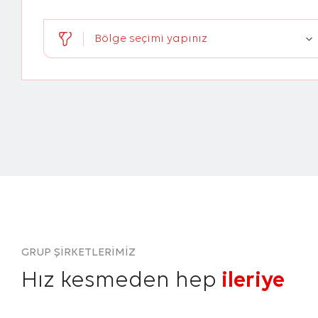
Bölge seçimi yapınız
GRUP ŞİRKETLERİMİZ
Hız kesmeden hep
ileriye