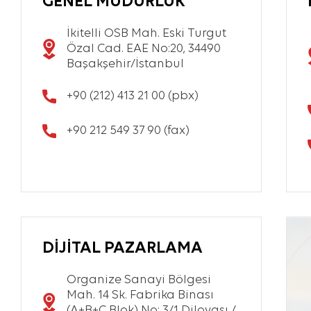
GENEL MÜDÜRLÜK
İkitelli OSB Mah. Eski Turgut
Özal Cad. EAE No:20, 34490
Başakşehir/İstanbul
+90 (212) 413 21 00 (pbx)
+90 212 549 37 90 (fax)
DİJİTAL PAZARLAMA
Organize Sanayi Bölgesi
Mah. 14 Sk. Fabrika Binası
(A+B+C Blok) No: 3/1 Dilovası /