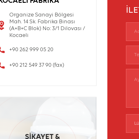
KOCAELİ FABRİKA
İL
Organize Sanayi Bölgesi
Mah. 14 Sk. Fabrika Binası
(A+B+C Blok) No: 3/1 Dilovası /
Kocaeli
+90 262 999 05 20
+90 212 549 37 90 (fax)
ŞİKAYET &