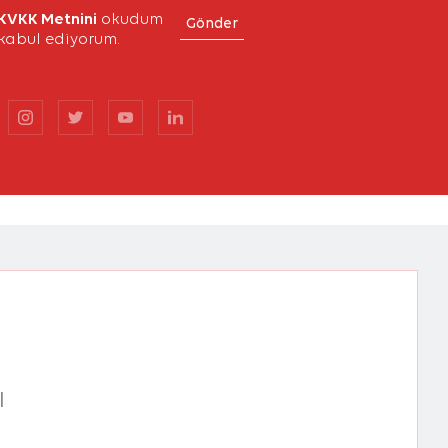
KVKK Metnini
okudum
Gönder
kabul ediyorum.
ı